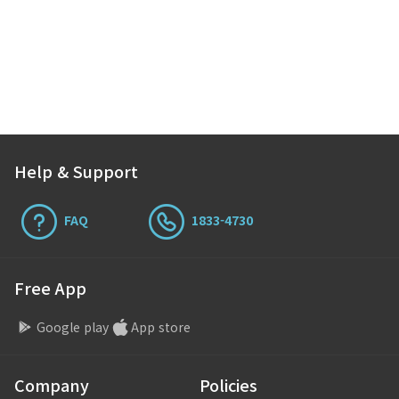
LED조명기기 생산회사에서 생산총괄을
담당합니다. LED조명기기 핵심인 LED 안정기
생산을 관리하고, 제품에 필요한 생산시스템
전반을 책임집니다. 탤런트뱅크에서 통합정보관리
(이하 ERP)시스템 (특히 웹기반 이카운트
(ECOUNT))를 구현하고 싶은 기업에게
컨설팅하기도 해요. ERP를 도입하고 싶거나, …
Help & Support
FAQ
1833-4730
Free App
Google play
App store
Company
Policies