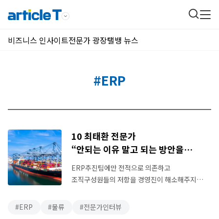
비즈니스 인사이트
전문가 광장
탤뱅 뉴스
#ERP
10 최태환 전문가
“안되는 이유 말고 되는 방안을
찾아볼까요”
ERP추진팀에만 전적으로 의존하고
조직구성원들의 저항을 경영진이 해소해주지
못하는 회사는 절름발이 ERP를 사용하게 되는
것을 종종 봅니다. -안녕하세요, 최태환
ERP
물류
전문가인터뷰
전문가님. 현재 어떤 일들을 하고 계신가요?