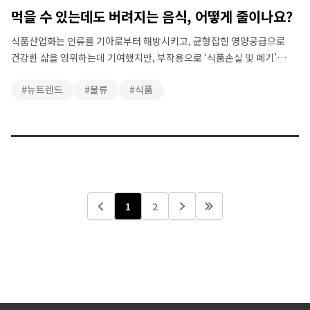
먹을 수 있는데도 버려지는 음식, 어떻게 줄이나요?
식품산업화는 인류를 기아로부터 해방시키고, 균형잡힌 영양공급으로
건강한 삶을 영위하는데 기여했지만, 부작용으로 ‘식품손실 및 폐기’
문제를 야기하고 있습니다. 식품산업화 부작용은 국제적인 사회, 환경,
뉴트렌드
물류
식품
경제 문제로 부각됐으며, 국제협력기구와 유럽지역을 중심으로 논의되는
중입니다. 전세계 먹거리(원물/식품) 생산량 중 약 30%가 버려지고
있습니다. 세계인구는 2050년까지 약 90억명까지 증가할 것으로
예측되며, 향후 먹거리 생산량을 70% 늘려야합니다. 사회단체와
기업들은 각각 힘을 합쳐, …
1
2
Previous
Next