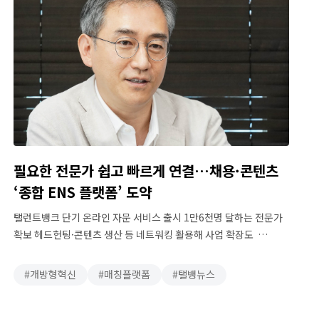
필요한 전문가 쉽고 빠르게 연결…채용·콘텐츠
‘종합 ENS 플랫폼’ 도약
탤런트뱅크 단기 온라인 자문 서비스 출시 1만6천명 달하는 전문가
확보 헤드헌팅·콘텐츠 생산 등 네트워킹 활용해 사업 확장도
탤런트뱅크가 단기 온라인 자문 서비스를 정식으로 출시하며 국내
전문가 네트워크 서비스(ENS) 시장 개척에 나선다. 탤런트뱅크는
개방형혁신
매칭플랫폼
탤뱅뉴스
기업과 전문가를 연결시켜주는 긱 이코노미(필요에 따라 일을
맡기는 고용 방식) 플랫폼이다. 탤런트뱅크는 최근 1~2시간 단위의