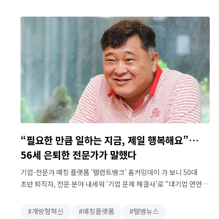
유기적으로 연결되는 것’이라는 의미로 확장되어 사용되기도 한다.
확장된 개념의 …
“필요한 만큼 일하는 지금, 제일 행복해요”…
56세 은퇴한 전문가가 말했다
기업-전문가 매칭 플랫폼 ‘탤런트뱅크’ 홈커밍데이 가 보니 50대
초반 퇴직자, 전문 분야 내세워 ‘기업 문제 해결사’로 “대기업 연연
말고, 업계가 직장이라는 사고 전환 필요” “56세인 지금이 제일
행복하다. 일주일에 3~4번, 필요한 만큼 일할 수 있으니 시간적으로
개방형혁신
매칭플랫폼
탤뱅뉴스
넉넉하고 경제적으로 안정됐다.” 방송국, 글로벌 엔터테인먼트사를