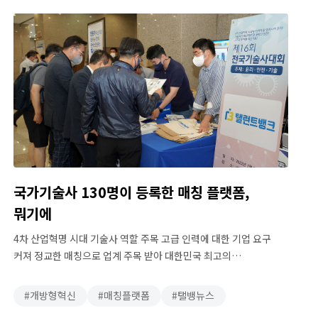
문제 해결까지 넓어졌습니다. 탤런트뱅크는 언제 만들어졌나요?
이러한 …
국가기술사 130명이 등록한 매칭 플랫폼,
뭐기에
4차 산업혁명 시대 기술사 역할 주목 고급 인력에 대한 기업 요구
커져 정교한 매칭으로 업계 주목 받아 대한민국 최고의
엔지니어들이 한자리에 모인 ‘전국기술사대회’에 참가한 기술사들
사이에서 화제를 모은 곳이 있다. 기업·전문가 매칭 플랫폼
개방형혁신
매칭플랫폼
탤뱅뉴스
‘탤런트뱅크’가 그 주인공이다. 탤런트뱅크는 기업과 전문가를