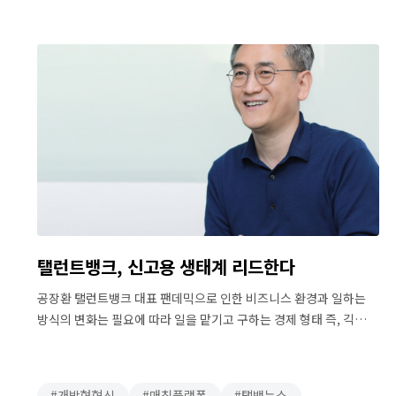
거쳐 기업-전문가 매칭 플랫폼인 ‘탤런트뱅크’에서 2018년부터
전문가로 활동 중인 유일(劉一)씨는 9일 서울 …
탤런트뱅크, 신고용 생태계 리드한다
공장환 탤런트뱅크 대표 팬데믹으로 인한 비즈니스 환경과 일하는
방식의 변화는 필요에 따라 일을 맡기고 구하는 경제 형태 즉, 긱
이코노미(Gig Economy)를 가속화하고 있다. 그에 관련된
비즈니스 모델들이 인지도를 높여가는 것도 당연해 보인다.
탤런트뱅크(Talentbank)는 2018년 휴넷의 사내벤처로 출범해
개방형혁신
매칭플랫폼
탤뱅뉴스