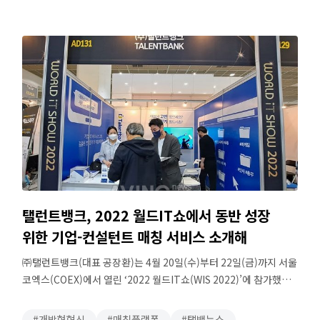
배달이나 대리운전 같은 ‘생계형 부업’만 있는 건 아니다. ‘남는
시간에 내가 …
탤런트뱅크, 2022 월드IT쇼에서 동반 성장
위한 기업-컨설턴트 매칭 서비스 소개해
㈜탤런트뱅크(대표 공장환)는 4월 20일(수)부터 22일(금)까지 서울
코엑스(COEX)에서 열린 ‘2022 월드IT쇼(WIS 2022)’에 참가했다.
탤런트뱅크는 2018년 첫선을 보인 뒤 평생교육기업 휴넷에서
2020년 별도 법인으로 분사한 기업이다. 데이터베이스 및 온라인
개방형혁신
매칭플랫폼
탤뱅뉴스