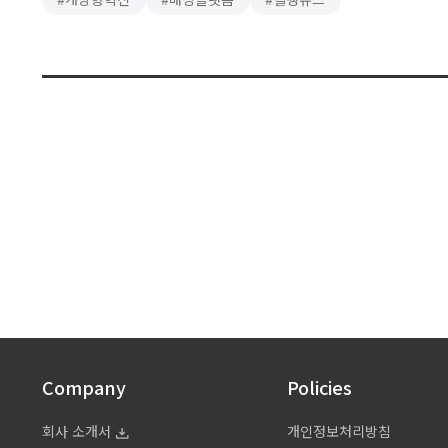
2020년 말 분사했다. 은퇴한 고경력 전문가, 부수입을 원하거나
적극적인 커리어개발에 목마른 재직자, 자유롭게 일하며 라이프
밸런스를 즐기는 프리랜서에 …
Company
Policies
회사 소개서
개인정보처리방침