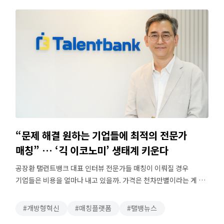
서비스 원포인T를 이용하면, 검증된 전문가를 곧바로 선택해 고민을
해결할 수 …
“문제 해결 원하는 기업들에 최적의 전문가
매칭” … ‘긱 이코노미’ 생태계 키운다
공장환 탤런트뱅크 대표 인터뷰 전문가들 매칭이 이뤄질 경우
기업들은 비용을 얼마나 내고 있을까. 가격은 천차만별이라는 게 공
대표의 설명이다. “원 포인트 자문의 경우 30만~40만원 수준도
있고, 가장 비싸게 계약한 건 2억원까지도 있었어요. 1~2년짜리
개방형혁신
매칭플랫폼
탤뱅뉴스
프로젝트도 있는데 재미있는 것은 그러다가 아예 입사 제안을 해서