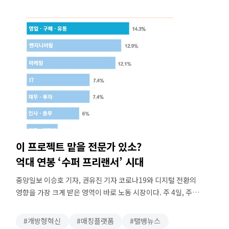
정식 채용으로 전환되는 경우도 있죠.” 전문가가 기업의 면접관을
대신해주는 사례도 있다고 한다. “특정 …
이 프로젝트 맡을 전문가 있소?
억대 연봉 ‘수퍼 프리랜서’ 시대
중앙일보 이승호 기자, 권유진 기자 코로나19와 디지털 전환의
영향을 가장 크게 받은 영역이 바로 노동 시장이다. 주 4일, 주
40시간 근무 등으로 일과 외 시간이 늘면서 여러 부업을 하는
‘N잡러’가 증가하는 추세다. 지난해 기준 부업 뛰는 이는
개방형혁신
매칭플랫폼
탤뱅뉴스
56만6000명(통계청 고용 동향)으로, 역대 최고치다. 퇴근 후