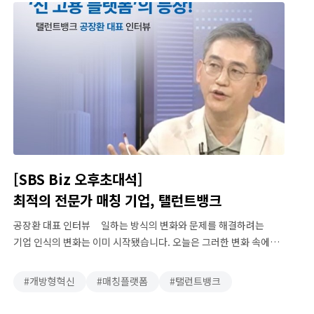
1대1 영상 자문 서비스인 ‘원포인T’를 정식 출시했다고 …
[SBS Biz 오후초대석]
최적의 전문가 매칭 기업, 탤런트뱅크
공장환 대표 인터뷰 일하는 방식의 변화와 문제를 해결하려는
기업 인식의 변화는 이미 시작됐습니다. 오늘은 그러한 변화 속에서
시작된 탤런트뱅크의 사회적, 내부적 탄생 배경부터 탤런트뱅크만의
차별점까지 자세히 알려드리겠습니다. 탤런트뱅크의 등장
개방형혁신
매칭플랫폼
탤런트뱅크
배경은? 평생직장이라는 개념이 사라지면서, 긱 이코노미가
각광받고 있습니다. 코로나 팬데믹으로 긱워킹 범위가 비즈니스