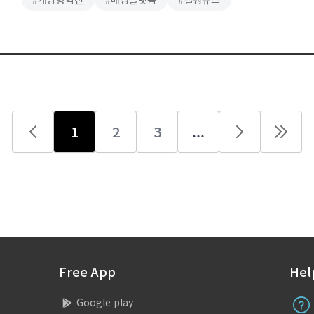
정보 제공을 전문으로 하며, 경영전략, 신사업, 마케팅, 영업, 인사,
재무, IT, 제조, 엔지니어링, 서비스업 등 다양한 분야와 산업을
아우르는 컨설팅 서비스를 제공한다. 이번 전시회에서
탤런트뱅크는 자사의 프로젝트 …
1
2
3
...
Previous
Next
Free App
Hel
Google play