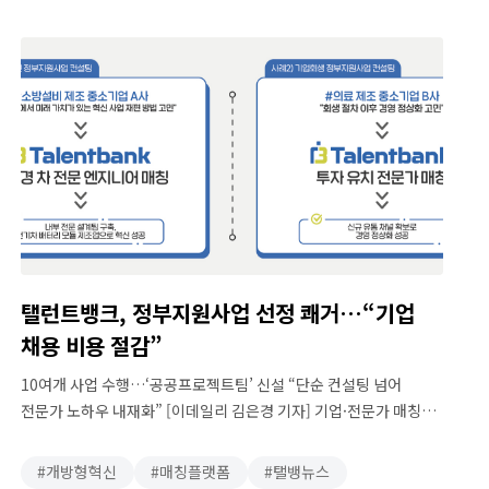
필요한 순간에, 필요한 만큼 연결하는 신(新)고용 플랫폼으로, 지난
8일 세종대에서 열린 ‘제16회 전국기술사대회’에 참여해 국내
기술사들과 …
탤런트뱅크, 정부지원사업 선정 쾌거…“기업
채용 비용 절감”
10여개 사업 수행…‘공공프로젝트팀’ 신설 “단순 컨설팅 넘어
전문가 노하우 내재화” [이데일리 김은경 기자] 기업·전문가 매칭
플랫폼 탤런트뱅크는 본격적으로 정부지원사업 입찰에 참여, 작년
하반기부터 10여 개 정부·지자체 지원사업의 수행업체로 잇따라
개방형혁신
매칭플랫폼
탤뱅뉴스
선정되는 성과를 거뒀다고 22일 밝혔다. 탤런트뱅크는