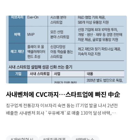
산업통상자원부, 농촌진흥청, 한국데이터산업진흥원, 강남구청 등
정부·지자체의 지원사업 수행 파트너이자 선정기업의 사업 혁신을
이끄는 조력자 역할을 해왔다. 6월 현재 4건의 정부지원사업을 …
사내벤처에 CVC까지…스타트업에 빠진 中企
침구업계 전통강자 이브자리 숙면 돕는 IT기업 발굴 나서 2년전
배출한 사내벤처 회사 `우유베개`로 매출 130억 달성 바텍,
벤처지원 프로그램 가동 해외 인프라·유통 노하우 전수 휴넷은 CVC
설립해 본격 투자 레고, 소셜벤처 파트너십 강화 중견기업들이
스타트업에 ‘푹’ 빠졌다. 지원 프로그램을 기획해 투자를 단행하고
개방형혁신
매칭플랫폼
탤뱅뉴스