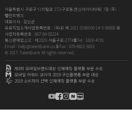
서울특별시 구로구 디지털로 272(구로동,한신아이티타워) 7층 (주)
탤런트뱅크
대표이사 : 김민균
유료직업소개사업등록번호 : (국내) 제 2021-3160160-14-5-00008 호
사업자등록번호 : 887-86-02224
통신판매업신고 : 제2020-서울구로-2774호
Tel : 1833-4730
Email : help@talentbank.co.kr
Fax : 070-8622-3833
© 2017. Talentbank All rights reserved.
제8회 모바일브랜드대상 인재매칭 플랫폼 부문 수상
모바일 어워드 코리아 2019 구인플랫폼 부문 대상
2019 소비자의 선택 인재매칭 플랫폼 부문 수상