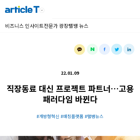
비즈니스 인사이트
전문가 광장
탤뱅 뉴스
22.01.09
직장동료 대신 프로젝트 파트너…고용
패러다임 바뀐다
개방형혁신
매칭플랫폼
탤뱅뉴스