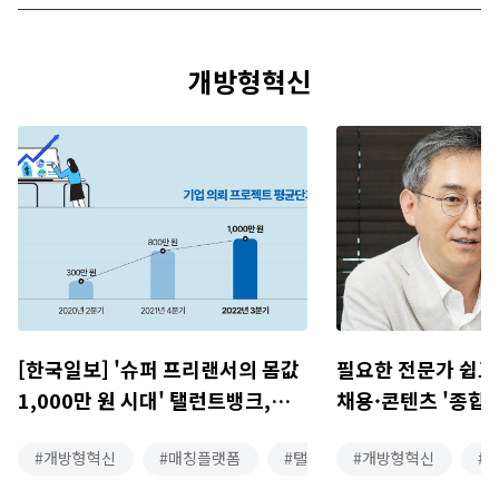
개방형혁신
[한국일보] '슈퍼 프리랜서의 몸값
필요한 전문가 쉽고
1,000만 원 시대' 탤런트뱅크,
채용·콘텐츠 '종합 
프로젝트 평균 단가 3배 증가
도약
개방형혁신
매칭플랫폼
탤뱅뉴스
개방형혁신