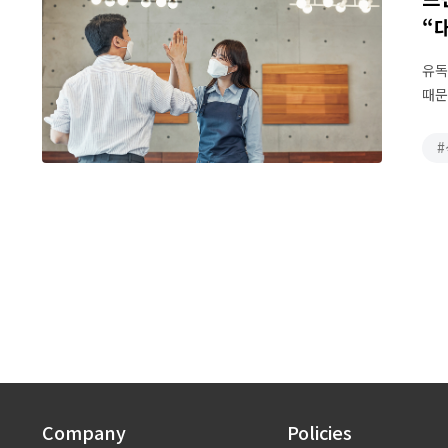
“
유독
때문
준비
소비
Company
Policies