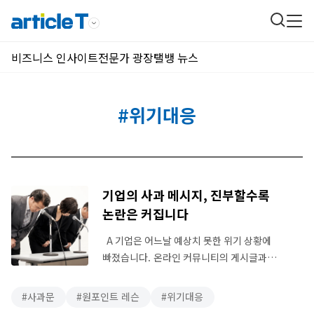
비즈니스 인사이트
전문가 광장
탤뱅 뉴스
#위기대응
기업의 사과 메시지, 진부할수록
논란은 커집니다
A 기업은 어느날 예상치 못한 위기 상황에
빠졌습니다. 온라인 커뮤니티의 게시글과
소셜미디어(이하 SNS) 채널별 대화량이
폭증하고, 언론 기사는 연이어
사과문
원포인트 레슨
위기대응
보도됐습니다. 마케팅 프로모션 메시지를