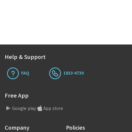
배포하던 SNS팀은, 기업 이미지 관리 차원에서
사과 메시지를 전달하려고 애썼습니다. SNS에
익숙하지 않은 A 기업 경영진은 SNS를 ‘위기
상황을 더욱 악화시키는 채널’로만
받아들였습니다. 무작정 채널 폐쇄나 무대응
정책을 논의했습니다. SNS팀은 위기 대응의
핵심은 소셜미디어 채널이 …
Help & Support
FAQ
1833-4730
Free App
Google play
App store
Company
Policies